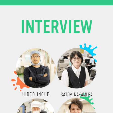
I
N
T
E
R
V
I
E
W
HIDEO INOUE
SATOMI NAKAMURA