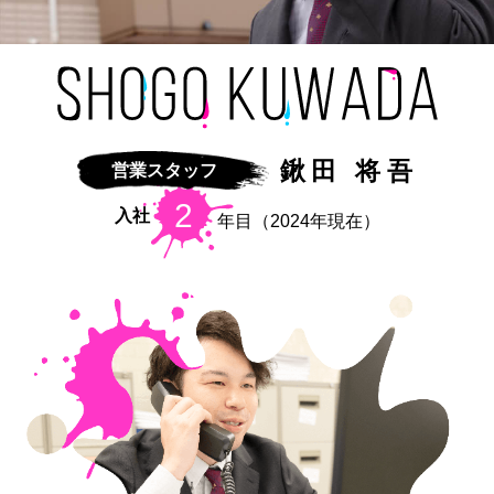
鍬田 将吾
営業スタッフ
2
入社
年目（2024年現在）